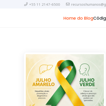
+55 11 2147-6500
recursoshumanos@go
Home do Blog
Códig