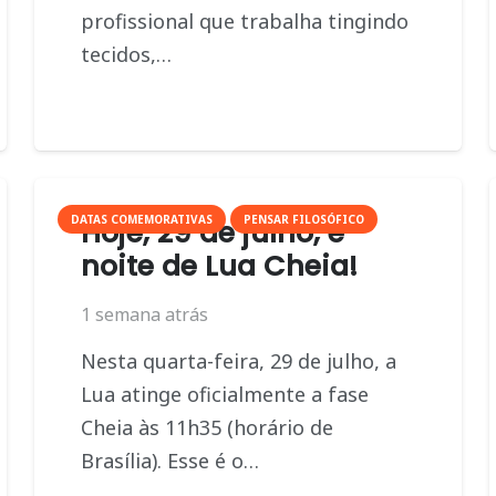
profissional que trabalha tingindo
tecidos,…
DATAS COMEMORATIVAS
PENSAR FILOSÓFICO
Hoje, 29 de julho, é
noite de Lua Cheia!
1 semana atrás
Nesta quarta-feira, 29 de julho, a
Lua atinge oficialmente a fase
Cheia às 11h35 (horário de
Brasília). Esse é o…