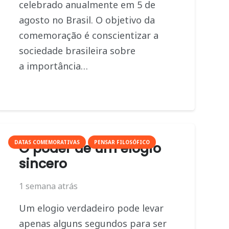
celebrado anualmente em 5 de
agosto no Brasil. O objetivo da
comemoração é conscientizar a
sociedade brasileira sobre
a importância…
DATAS COMEMORATIVAS
PENSAR FILOSÓFICO
O poder de um elogio
sincero
1 semana atrás
Um elogio verdadeiro pode levar
apenas alguns segundos para ser