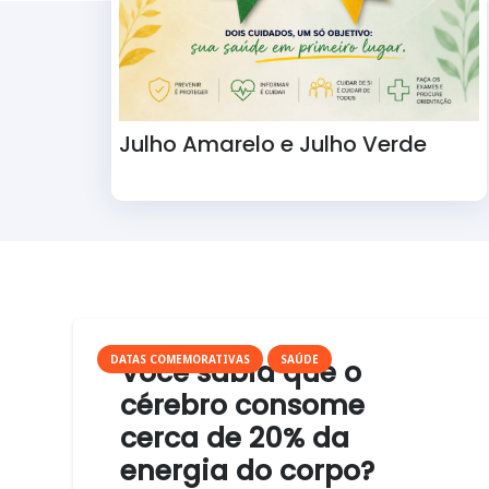
Julho Amarelo e Julho Verde
DATAS COMEMORATIVAS
SAÚDE
Você sabia que o
cérebro consome
cerca de 20% da
energia do corpo?