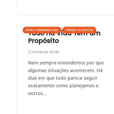
DATAS COMEMORATIVAS
PENSAR FILOSÓFICO
Tudo na Vida Tem um
Propósito
2 semanas atrás
Nem sempre entendemos por que
algumas situações acontecem. Há
dias em que tudo parece seguir
exatamente como planejamos e
outros…